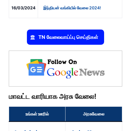
16/03/2024
இந்தியன் வங்கியில் வேலை 2024!
TN வேலைவாய்ப்பு செய்திகள்
மாவட்ட வாரியாக அரசு வேலை!
உங்கள் ஊரில்
அரசுவேலை