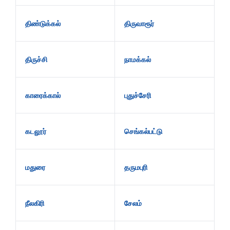
திண்டுக்கல்
திருவாரூர்
திருச்சி
நாமக்கல்
காரைக்கால்
புதுச்சேரி
கடலூர்
செங்கல்பட்டு
மதுரை
தருமபுரி
நீலகிரி
சேலம்