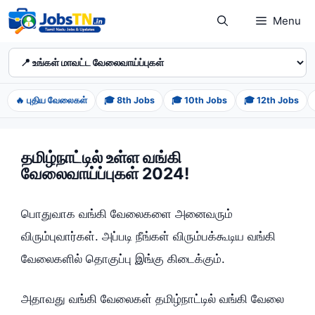
Skip
Menu
to
content
🔥 புதிய வேலைகள்
🎓 8th Jobs
🎓 10th Jobs
🎓 12th Jobs
தமிழ்நாட்டில் உள்ள வங்கி
வேலைவாய்ப்புகள் 2024!
பொதுவாக வங்கி வேலைகளை அனைவரும்
விரும்புவார்கள். அப்படி நீங்கள் விரும்பக்கூடிய வங்கி
வேலைகளில் தொகுப்பு இங்கு கிடைக்கும்.
அதாவது வங்கி வேலைகள் தமிழ்நாட்டில் வங்கி வேலை