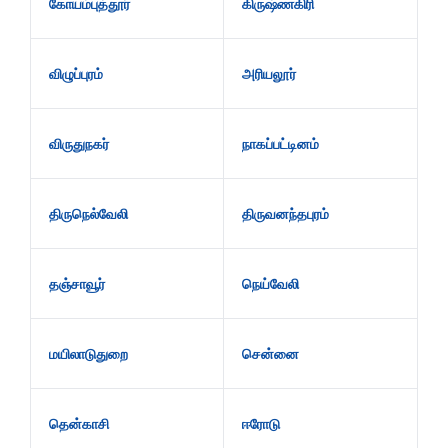
கோயம்புத்தூர்
கிருஷ்ணகிரி
விழுப்புரம்
அரியலூர்
விருதுநகர்
நாகப்பட்டினம்
திருநெல்வேலி
திருவனந்தபுரம்
தஞ்சாவூர்
நெய்வேலி
மயிலாடுதுறை
சென்னை
தென்காசி
ஈரோடு