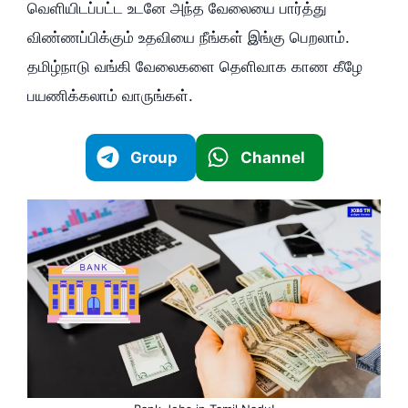
வெளியிடப்பட்ட உடனே அந்த வேலையை பார்த்து
விண்ணப்பிக்கும் உதவியை நீங்கள் இங்கு பெறலாம்.
தமிழ்நாடு வங்கி வேலைகளை தெளிவாக காண கீழே
பயணிக்கலாம் வாருங்கள்.
Group
Channel