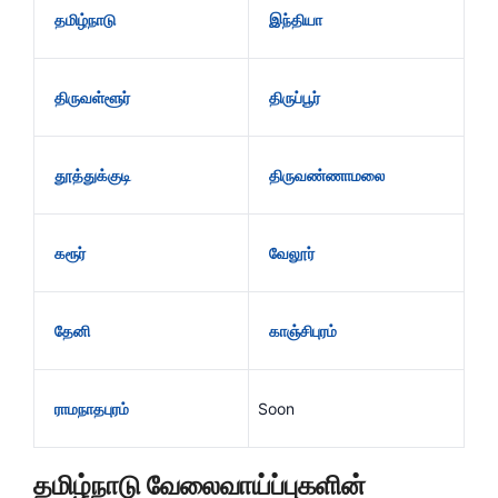
தமிழ்நாடு
இந்தியா
திருவள்ளூர்
திருப்பூர்
தூத்துக்குடி
திருவண்ணாமலை
கரூர்
வேலூர்
தேனி
காஞ்சிபுரம்
ராமநாதபுரம்
Soon
தமிழ்நாடு வேலைவாய்ப்புகளின்